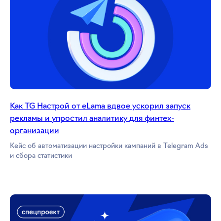
Как TG Настрой от eLama вдвое ускорил запуск
рекламы и упростил аналитику для финтех-
организации
Кейс об автоматизации настройки кампаний в Telegram Ads
и сбора статистики