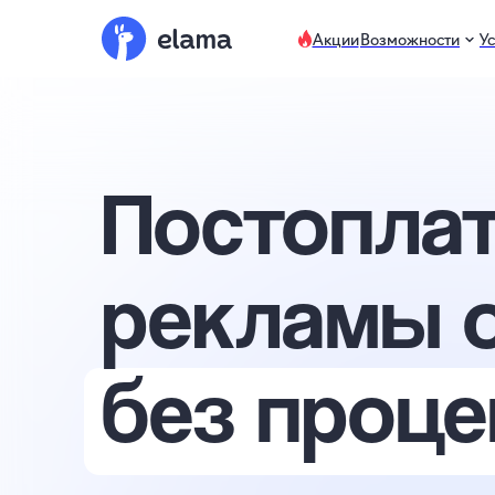
Акции
Возможности
У
Постопла
рекламы 
без проце