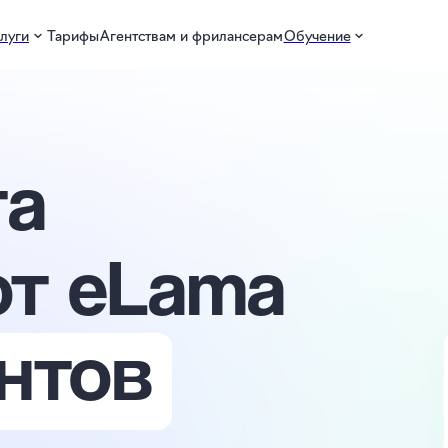
слуги
Тарифы
Агентствам и фрилансерам
Обучение
та
от eLama
нтов