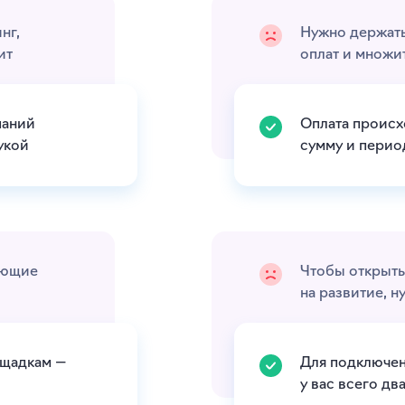
нг,
Нужно держать
ит
оплат и множит
паний
Оплата происх
укой
сумму и перио
ающие
Чтобы открыт
на развитие, н
ощадкам —
Для подключен
у вас всего дв