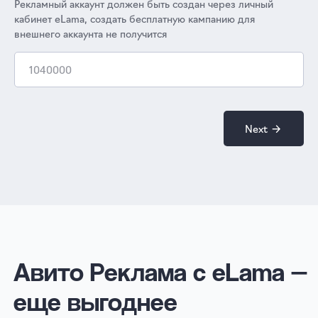
Рекламный аккаунт должен быть создан через личный
Например: 250 000 ₽ бюджет
кабинет eLama, создать бесплатную кампанию для
клиента → 50 000 ₽ вернем на ваш
внешнего аккаунта не получится
счет
независимо от размера бюджета
клиентов
Поддержка на всех этапах
Next →
Помощь с настройкой кампании,
модерацией и оптимизацией
при бюджете от 50 000 ₽