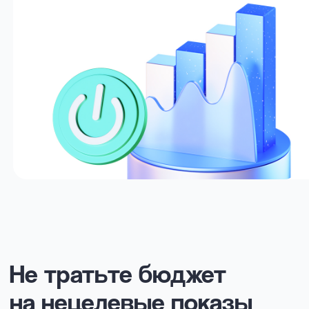
на нецелевые показы
Алгоритмы Авито покажут рекламу тем, кто
готов к покупке прямо сейчас
90+ таргет-паков
по интересам и тонкие
настройки аудитории:
по географии
полу
возрасту
уровню дохода
кастомным сегментам
похожим пользователям