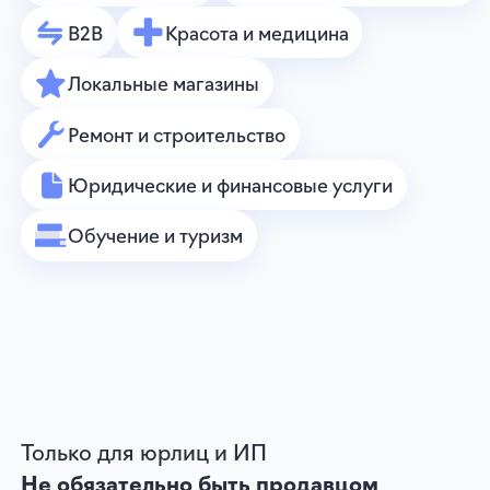
1.
Cоздайте аккаунт в eLama
по ссылке
если вы еще не наш клиент
2.
Заполните заявку на создание
бесплатной кампании
3.
Пополните баланс Авито Рекламы
через eLama на сумму от 30 000 ₽
Все деньги пойдут на ваш
рекламный баланс,
работа специалистов бесплатна
Перед настройкой наш специалист
свяжется с вами по email, указанному
в заявке, чтобы уточнить детали будущей
кампании.
В течение 5 рабочих дней вы получите
готовую кампанию из 3 объявлений.