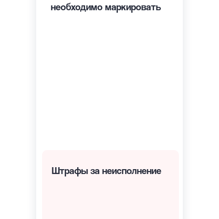
необходимо маркировать
контекстная
таргетированная
медийная
нативная
Telegram Ads
в блогах и СМИ
Штрафы за неисполнение
до 100 000 ₽ для физлиц
до 500 000 ₽ для юрлиц