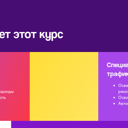
ет этот курс
Специа
трафик
Осве
подходы
рекл
сть
Осво
Авто