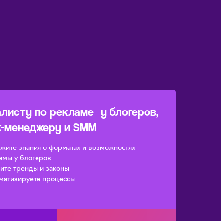
листу по рекламе у блогеров,
-менеджеру и SMM
жите знания о форматах и возможностях
амы у блогеров
ите тренды и законы
матизируете процессы