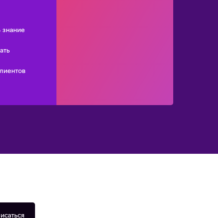
ть знание
ать
клиентов
исаться