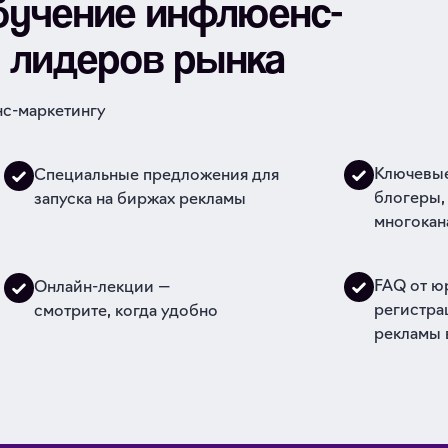
бучение инфлюенс-
т лидеров рынка
с-маркетингу
Ключевые
Специальные предложения для
блогеры,
запуска на биржах рекламы
многокан
FAQ от ю
Онлайн-лекции —
регистра
смотрите, когда удобно
рекламы 