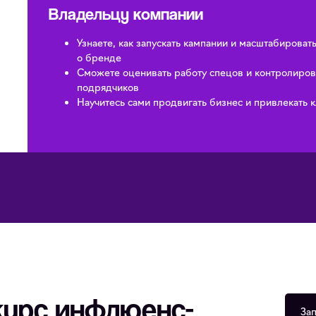
Владельцу компании
Узнаете, как запускать кампании и масштабирова
о бренде
Сможете оценивать работу спецов и контролиров
подрядчиков
Научитесь сами продвигать бизнес и привлекать 
курс инфлюенс-
Зап