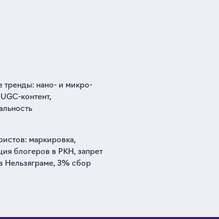
 тренды: нано- и микро-
 UGC-контент,
альность
ристов: маркировка,
ция блогеров в РКН, запрет
в Нельзяграме, 3% сбор