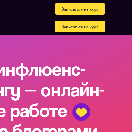
Записаться на курс
Записаться на курс
 инфлюенс-
гу — онлайн-
е работе
с блогерами