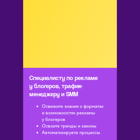
Специалисту по рекламе
у блогеров, трафик-
менеджеру и SMM
Освежите знания о форматах
и возможностях рекламы
у блогеров
Освоите тренды и законы
Автоматизируете процессы