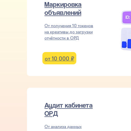
Маркировка
объявлений
От получения 10 токенов
на креативы до загрузки
отчётности в ОРД
от 10 000 ₽
Аудит кабинета
ОРД
От анализа данных