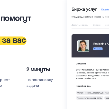
 помогут
 за вас
2 минуты
ернет-
на постановку
ю
задачи