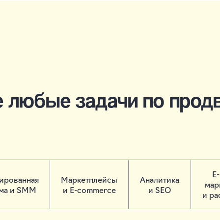
е любые задачи по прод
E-
тированная
Маркетплейсы
Аналитика
мар
ма и SMM
и E-commerce
и SEO
и ра