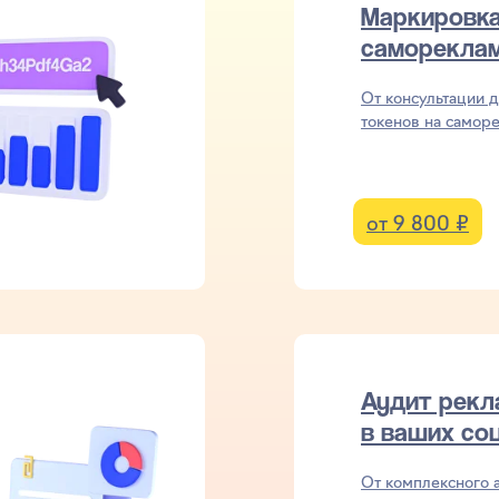
Маркировк
саморекла
От консультации 
токенов на самор
от 9 800 ₽
Аудит рек
в ваших со
От комплексного а