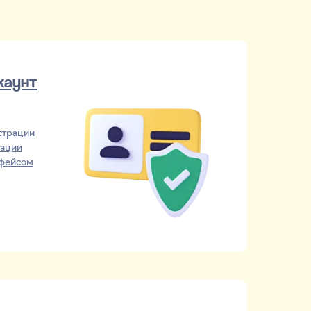
каунт
страции
тации
рфейсом