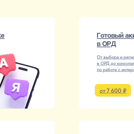
ке
Готовый ак
в ОРД
От выбора и реги
в ОРД до консуль
по работе с инте
от 7 600 ₽