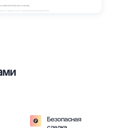
ами
Безопасная
сделка