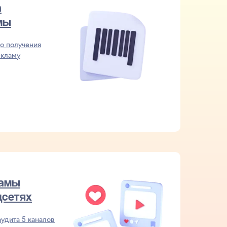
а
мы
до получения
екламу
ламы
цсетях
удита 5 каналов