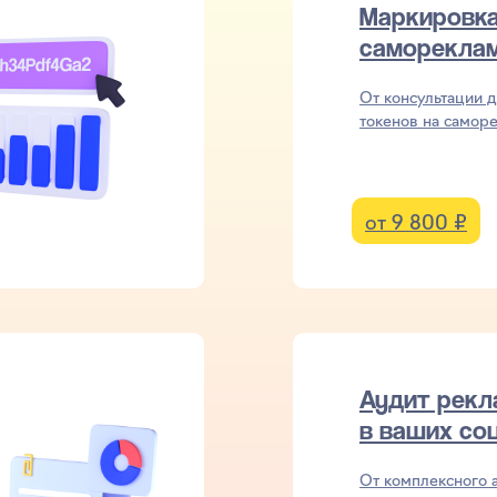
Маркировк
саморекла
От консультации 
токенов на самор
от 9 800 ₽
Аудит рек
в ваших со
От комплексного а