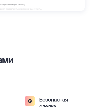
ами
Безопасная
сделка