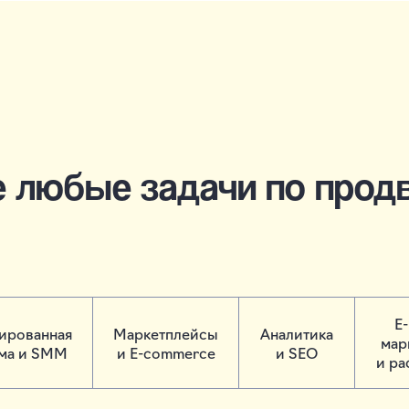
е любые задачи по прод
E-
тированная
Маркетплейсы
Аналитика
мар
ма и SMM
и E-commerce
и SEO
и ра