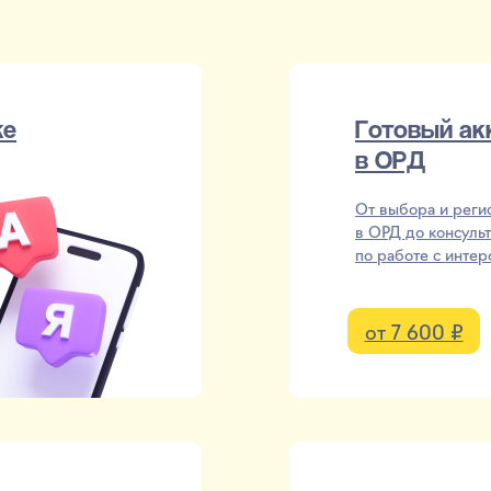
ке
Готовый ак
в ОРД
От выбора и реги
в ОРД до консуль
по работе с инте
от 7 600 ₽