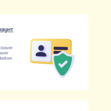
каунт
страции
тации
рфейсом