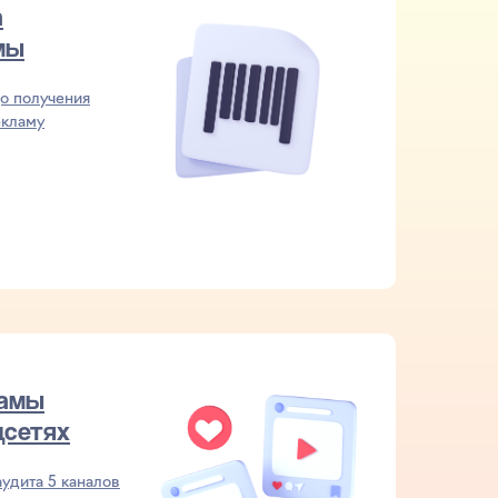
а
мы
до получения
екламу
ламы
цсетях
удита 5 каналов