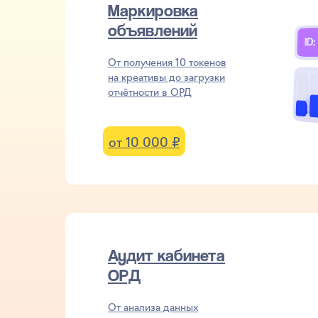
Маркировка
объявлений
От получения 10 токенов
на креативы до загрузки
отчётности в ОРД
от 10 000 ₽
Аудит кабинета
ОРД
От анализа данных