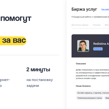
 помогут
 за вас
2 минуты
ернет-
на постановку
ю
задачи