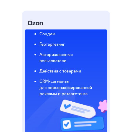
Ozon
Соцдем
Геотаргетинг
Авторизованные
пользователи
Действия с товарами
CRM-сегменты
для персонализированной
рекламы и ретаргетинга