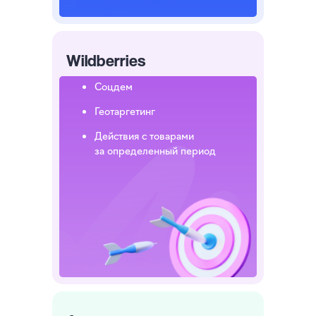
Wildberries
Cоцдем
Геотаргетинг
Действия с товарами
за определенный период