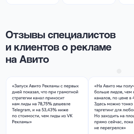
Подготовка медиаплана, настройка,
ведение и оптимизация кампаний
для высоких результатов при
бюджете от 300 000 ₽ без НДС
Вознаграждение до 20%
20% от рекламного бюджета
клиентов агентствам
и фрилансерам
До 15% от расходов
на рекламу прямым
рекламодателям
Бесплатный аудит
рекламы
И рекомендации по оптимизации