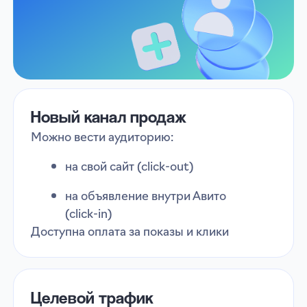
возрасту
похожим пользователям (look-alike)
+ загрузка аудиторий из CRM
— достойная альтернатива запрещенным
в 2026 году площадкам
Кому особенно подходит
Авито Реклама