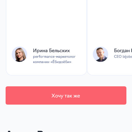
от экспертов при бюджете
от 100 000 ₽ без НДС
А еще в eLama
Автоматическая
маркировка
Ваша реклама будет промаркирована
по всем правилам, без рисков
и штрафов