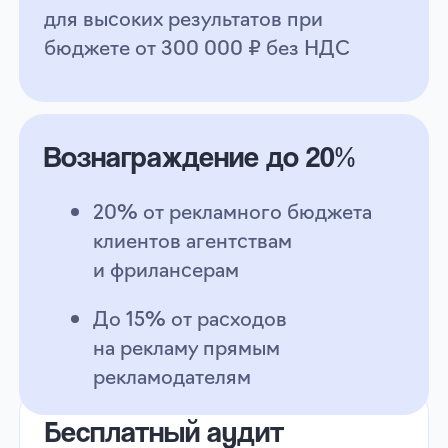
Самостоятельный
Настройка пе
запуск
кампании экс
Настройка за 10 минут
Подготовка 
Гибкое управление
по вашему б
бюджетом, таргетингами
Настройка т
и креативами
и оптимально
Аналитика в режиме
Группа из 3
реального времени
с оплатой за
Срок подгот
5 рабочих дн
Успешный старт
Экономия времени
с первой кампан
и легкий запуск
Минимальный бюджет
Минимальный 
от 5000 ₽ с НДС
от 30 000 