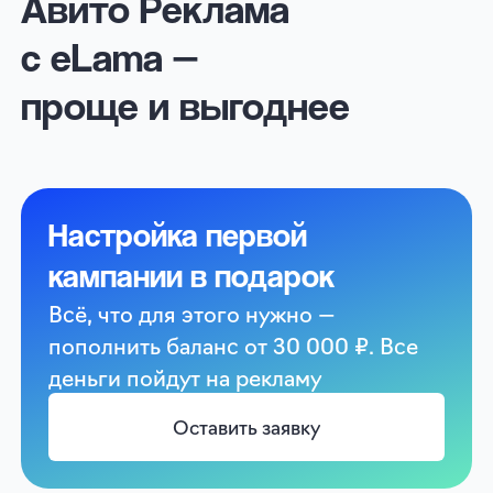
Поддержка 24/7
Мы всегда рядом, чтобы
проконсультировать по любым
вопросам о рекламе
Бесплатный доступ
к 80+ платным сервисам
«Лэнс» — сервис для анализа рекламы
конкурентов на Авито
SUPA для генерации продающих
баннеров и видео
«Марквиз» — для создания
квизов и лендингов
Chotam для общения с клиентами