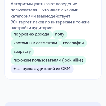
Только для ИП и юрлиц
Недвижимость
Привлекайте клиентов на самых ранних
этапах, пока они не сузили выбор
застройщиков
Автосервисы и услуги
Получайте лиды до того, как клиенты
начали сравнивать условия
B2B
Находите самую теплую аудиторию
с конкретным запросом
Красота и медицина
Получайте заявки в момент, когда клиенты
ищут конкретного мастера для записи
Юридические и финансовые услуги
Станьте первым выбором клиентов, как
только появилась потребность
в исполнителе