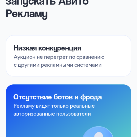
Новый канал продаж
Можно вести аудиторию:
на свой сайт (click-out)
на объявление внутри Авито
(click-in)
Доступна оплата за показы и клики
Целевой трафик
Алгоритмы учитывают поведение
пользователя — что ищет, с какими
категориями взаимодействует
90+ таргет-паков по интересам и тонкие
настройки аудитории:
по уровню дохода
полу
кастомным сегментам
географии